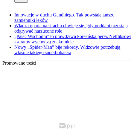
Innowacje w duchu Gandhiego. Tak powstają tańsze
zamienniki leków
Władza oparta na strachu chwieje się, gdy poddani przestają
odgrywać narzucone role
„Pałac Wschodni” to prawdziwa koreańska perła. Netfliksowi
k-dramy wychodzą znakomicie
Nowy „Spider-Man” bije rekordy. Widzowie potrzebują
właśnie takiego superbohatera
Promowane treści