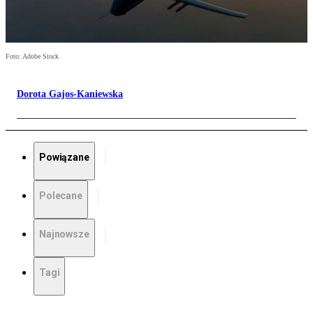
Foto: Adobe Stock
Dorota Gajos-Kaniewska
Powiązane
Polecane
Najnowsze
Tagi