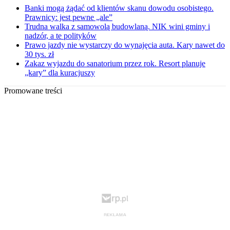
Banki mogą żądać od klientów skanu dowodu osobistego.
Prawnicy: jest pewne „ale”
Trudna walka z samowolą budowlaną. NIK wini gminy i
nadzór, a te polityków
Prawo jazdy nie wystarczy do wynajęcia auta. Kary nawet do
30 tys. zł
Zakaz wyjazdu do sanatorium przez rok. Resort planuje
„kary” dla kuracjuszy
Promowane treści