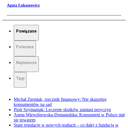
Agata Łukaszewicz
Powiązane
Polecane
Najnowsze
Tagi
Michał Ziemiak, rzecznik finansowy: Nie skazujmy
konsumentów na sąd
Piotr Szymaniak: Leczenie skutków zamiast przyczyn
Aneta Wiewiórowska-Domagalska: Konsument w Polsce stał
się towarem
Stare regulacje w nowych realiach – co dalej z fundacją w