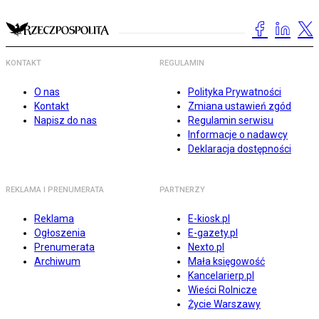
KONTAKT
REGULAMIN
O nas
Polityka Prywatności
Kontakt
Zmiana ustawień zgód
Napisz do nas
Regulamin serwisu
Informacje o nadawcy
Deklaracja dostępności
REKLAMA I PRENUMERATA
PARTNERZY
Reklama
E-kiosk.pl
Ogłoszenia
E-gazety.pl
Prenumerata
Nexto.pl
Archiwum
Mała księgowość
Kancelarierp.pl
Wieści Rolnicze
Życie Warszawy