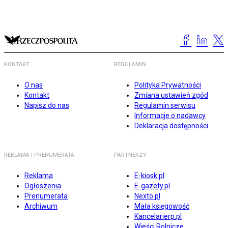
KONTAKT
REGULAMIN
O nas
Polityka Prywatności
Kontakt
Zmiana ustawień zgód
Napisz do nas
Regulamin serwisu
Informacje o nadawcy
Deklaracja dostępności
REKLAMA I PRENUMERATA
PARTNERZY
Reklama
E-kiosk.pl
Ogłoszenia
E-gazety.pl
Prenumerata
Nexto.pl
Archiwum
Mała księgowość
Kancelarierp.pl
Wieści Rolnicze