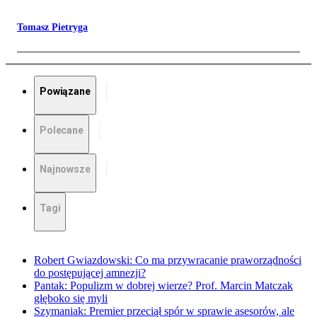
Tomasz Pietryga
Powiązane
Polecane
Najnowsze
Tagi
Robert Gwiazdowski: Co ma przywracanie praworządności
do postępującej amnezji?
Pantak: Populizm w dobrej wierze? Prof. Marcin Matczak
głęboko się myli
Szymaniak: Premier przeciął spór w sprawie asesorów, ale