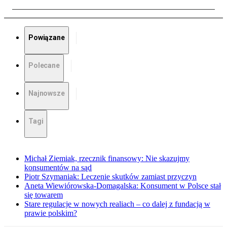
Powiązane
Polecane
Najnowsze
Tagi
Michał Ziemiak, rzecznik finansowy: Nie skazujmy
konsumentów na sąd
Piotr Szymaniak: Leczenie skutków zamiast przyczyn
Aneta Wiewiórowska-Domagalska: Konsument w Polsce stał
się towarem
Stare regulacje w nowych realiach – co dalej z fundacją w
prawie polskim?