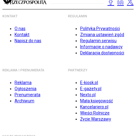
KONTAKT
REGULAMIN
O nas
Polityka Prywatności
Kontakt
Zmiana ustawień zgód
Napisz do nas
Regulamin serwisu
Informacje o nadawcy
Deklaracja dostępności
REKLAMA I PRENUMERATA
PARTNERZY
Reklama
E-kiosk.pl
Ogłoszenia
E-gazety.pl
Prenumerata
Nexto.pl
Archiwum
Mała księgowość
Kancelarierp.pl
Wieści Rolnicze
Życie Warszawy