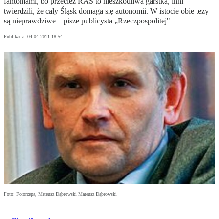
fantomami, bo przecież RAŚ to nieszkodliwa garstka, inni
twierdzili, że cały Śląsk domaga się autonomii. W istocie obie tezy
są nieprawdziwe – pisze publicysta „Rzeczpospolitej"
Publikacja:
04.04.2011 18:54
Foto: Fotorzepa, Mateusz Dąbrowski Mateusz Dąbrowski