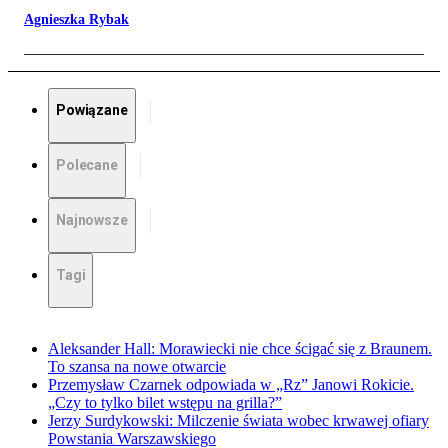
Agnieszka Rybak
Powiązane
Polecane
Najnowsze
Tagi
Aleksander Hall: Morawiecki nie chce ścigać się z Braunem.
To szansa na nowe otwarcie
Przemysław Czarnek odpowiada w „Rz” Janowi Rokicie.
„Czy to tylko bilet wstępu na grilla?”
Jerzy Surdykowski: Milczenie świata wobec krwawej ofiary
Powstania Warszawskiego