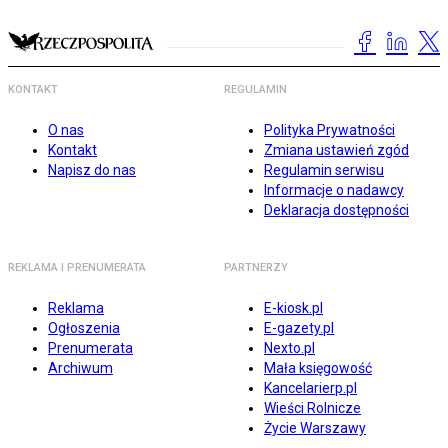
KONTAKT
REGULAMIN
O nas
Polityka Prywatności
Kontakt
Zmiana ustawień zgód
Napisz do nas
Regulamin serwisu
Informacje o nadawcy
Deklaracja dostępności
REKLAMA I PRENUMERATA
PARTNERZY
Reklama
E-kiosk.pl
Ogłoszenia
E-gazety.pl
Prenumerata
Nexto.pl
Archiwum
Mała księgowość
Kancelarierp.pl
Wieści Rolnicze
Życie Warszawy