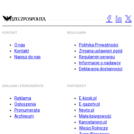
KONTAKT
REGULAMIN
O nas
Polityka Prywatności
Kontakt
Zmiana ustawień zgód
Napisz do nas
Regulamin serwisu
Informacje o nadawcy
Deklaracja dostępności
REKLAMA I PRENUMERATA
PARTNERZY
Reklama
E-kiosk.pl
Ogłoszenia
E-gazety.pl
Prenumerata
Nexto.pl
Archiwum
Mała księgowość
Kancelarierp.pl
Wieści Rolnicze