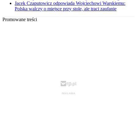
Jacek Czaputowicz odpowiada Wojciechowi Warskiemu:
Polska walczy o miejsce przy stole, ale traci zaufanie
Promowane treści