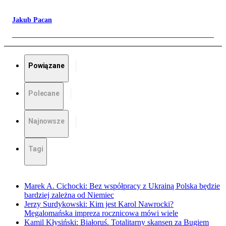
Jakub Pacan
Powiązane
Polecane
Najnowsze
Tagi
Marek A. Cichocki: Bez współpracy z Ukrainą Polska będzie
bardziej zależna od Niemiec
Jerzy Surdykowski: Kim jest Karol Nawrocki?
Megalomańska impreza rocznicowa mówi wiele
Kamil Kłysiński: Białoruś. Totalitarny skansen za Bugiem