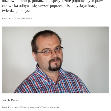
bożków tolerancji, pluralizmu i specyficznie pojmowanych praw
człowieka odbywa się zawsze poprzez ucisk i dyskryminację –
twierdzi publicysta.
Publikacja:
03.09.2013 19:55
Jakub Pacan
Foto: Fotorzepa, Waldemar Kompała Waldemar Kompała