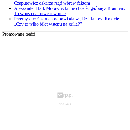
Czaputowicz oskarża rząd wbrew faktom
Aleksander Hall: Morawiecki nie chce ścigać się z Braunem.
To szansa na nowe otwarcie
Przemysław Czarnek odpowiada w „Rz” Janowi Rokicie.
„Czy to tylko bilet wstępu na grilla?”
Promowane treści