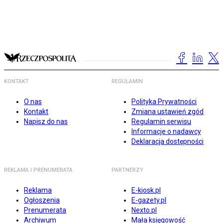
KONTAKT
REGULAMIN
O nas
Polityka Prywatności
Kontakt
Zmiana ustawień zgód
Napisz do nas
Regulamin serwisu
Informacje o nadawcy
Deklaracja dostępności
REKLAMA I PRENUMERATA
PARTNERZY
Reklama
E-kiosk.pl
Ogłoszenia
E-gazety.pl
Prenumerata
Nexto.pl
Archiwum
Mała księgowość