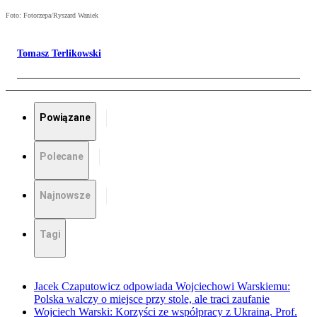
Foto: Fotorzepa/Ryszard Waniek
Tomasz Terlikowski
Powiązane
Polecane
Najnowsze
Tagi
Jacek Czaputowicz odpowiada Wojciechowi Warskiemu:
Polska walczy o miejsce przy stole, ale traci zaufanie
Wojciech Warski: Korzyści ze współpracy z Ukrainą. Prof.