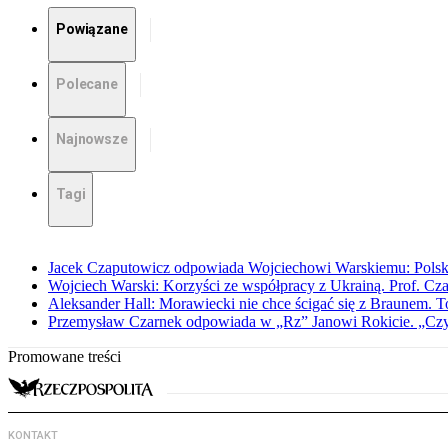
Powiązane
Polecane
Najnowsze
Tagi
Jacek Czaputowicz odpowiada Wojciechowi Warskiemu: Polska wa
Wojciech Warski: Korzyści ze współpracy z Ukrainą. Prof. C
Aleksander Hall: Morawiecki nie chce ścigać się z Braunem. T
Przemysław Czarnek odpowiada w „Rz” Janowi Rokicie. „Czy to
Promowane treści
KONTAKT