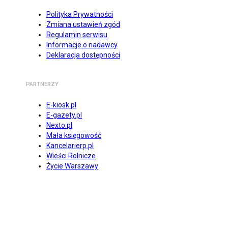
Polityka Prywatności
Zmiana ustawień zgód
Regulamin serwisu
Informacje o nadawcy
Deklaracja dostępności
PARTNERZY
E-kiosk.pl
E-gazety.pl
Nexto.pl
Mała księgowość
Kancelarierp.pl
Wieści Rolnicze
Życie Warszawy