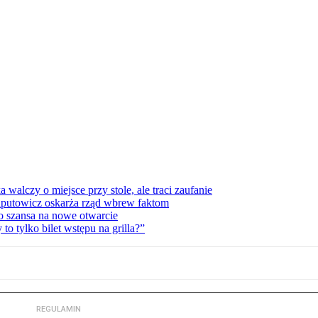
lczy o miejsce przy stole, ale traci zaufanie
zaputowicz oskarża rząd wbrew faktom
o szansa na nowe otwarcie
 tylko bilet wstępu na grilla?”
REGULAMIN