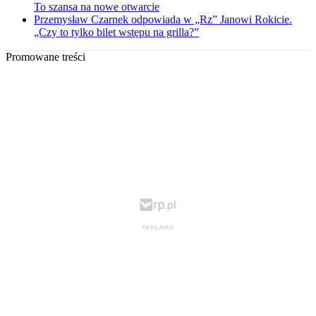
To szansa na nowe otwarcie
Przemysław Czarnek odpowiada w „Rz” Janowi Rokicie.
„Czy to tylko bilet wstępu na grilla?”
Promowane treści