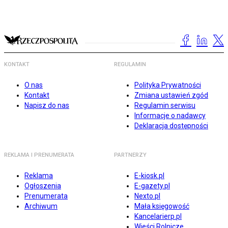
KONTAKT
REGULAMIN
O nas
Polityka Prywatności
Kontakt
Zmiana ustawień zgód
Napisz do nas
Regulamin serwisu
Informacje o nadawcy
Deklaracja dostępności
REKLAMA I PRENUMERATA
PARTNERZY
Reklama
E-kiosk.pl
Ogłoszenia
E-gazety.pl
Prenumerata
Nexto.pl
Archiwum
Mała księgowość
Kancelarierp.pl
Wieści Rolnicze