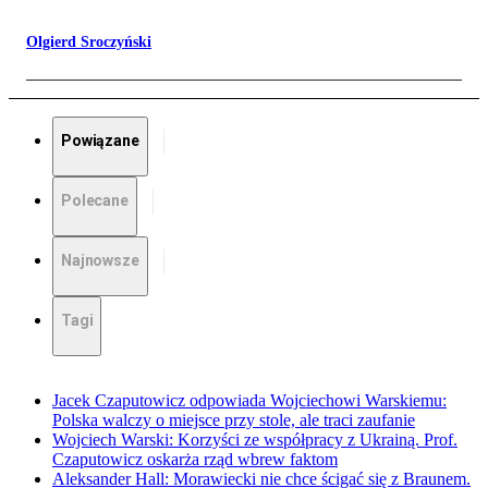
Olgierd Sroczyński
Powiązane
Polecane
Najnowsze
Tagi
Jacek Czaputowicz odpowiada Wojciechowi Warskiemu:
Polska walczy o miejsce przy stole, ale traci zaufanie
Wojciech Warski: Korzyści ze współpracy z Ukrainą. Prof.
Czaputowicz oskarża rząd wbrew faktom
Aleksander Hall: Morawiecki nie chce ścigać się z Braunem.