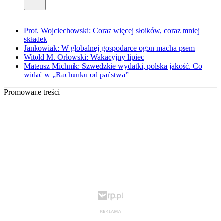
Prof. Wojciechowski: Coraz więcej słoików, coraz mniej
składek
Jankowiak: W globalnej gospodarce ogon macha psem
Witold M. Orłowski: Wakacyjny lipiec
Mateusz Michnik: Szwedzkie wydatki, polska jakość. Co
widać w „Rachunku od państwa”
Promowane treści