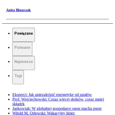
Anita Błaszczak
Powiązane
Polecane
Najnowsze
Tagi
Eksperci: Jak uniezależnić energetykę od upałów
Prof. Wojciechowski: Coraz więcej słoików, coraz mniej
składek
Jankowiak: W globalnej gospodarce ogon macha psem
Witold M. Orłowski: Wakacyjny lipiec