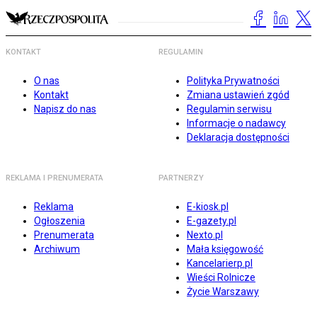
KONTAKT
REGULAMIN
O nas
Polityka Prywatności
Kontakt
Zmiana ustawień zgód
Napisz do nas
Regulamin serwisu
Informacje o nadawcy
Deklaracja dostępności
REKLAMA I PRENUMERATA
PARTNERZY
Reklama
E-kiosk.pl
Ogłoszenia
E-gazety.pl
Prenumerata
Nexto.pl
Archiwum
Mała księgowość
Kancelarierp.pl
Wieści Rolnicze
Życie Warszawy