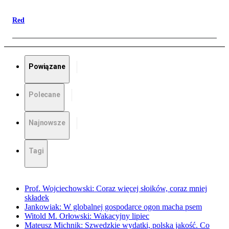
Red
Powiązane
Polecane
Najnowsze
Tagi
Prof. Wojciechowski: Coraz więcej słoików, coraz mniej
składek
Jankowiak: W globalnej gospodarce ogon macha psem
Witold M. Orłowski: Wakacyjny lipiec
Mateusz Michnik: Szwedzkie wydatki, polska jakość. Co