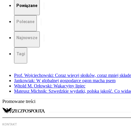
Powiązane
Polecane
Najnowsze
Tagi
Prof. Wojciechowski: Coraz więcej słoików, coraz mniej skład
Jankowiak: W globalnej gospodarce ogon macha psem
Witold M. Orłowski: Wakacyjny lipiec
Mateusz Michnik: Szwedzkie wydatki, polska jakość. Co wid
Promowane treści
KONTAKT