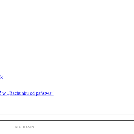
ek
ać w „Rachunku od państwa”
REGULAMIN