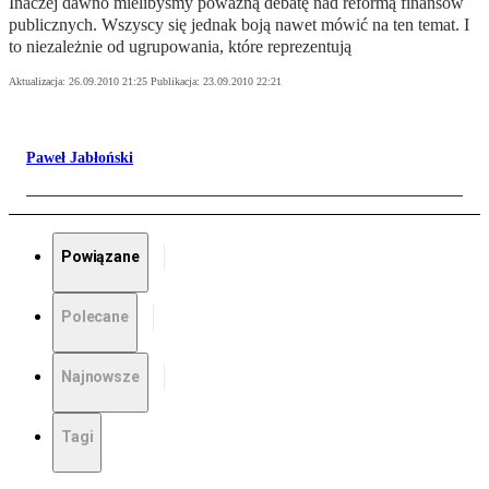
Inaczej dawno mielibyśmy poważną debatę nad reformą finansów
publicznych. Wszyscy się jednak boją nawet mówić na ten temat. I
to niezależnie od ugrupowania, które reprezentują
Aktualizacja:
26.09.2010 21:25
Publikacja:
23.09.2010 22:21
Paweł Jabłoński
Powiązane
Polecane
Najnowsze
Tagi