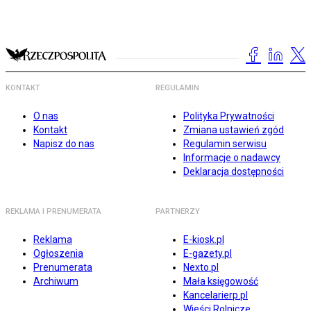
KONTAKT
REGULAMIN
O nas
Polityka Prywatności
Kontakt
Zmiana ustawień zgód
Napisz do nas
Regulamin serwisu
Informacje o nadawcy
Deklaracja dostępności
REKLAMA I PRENUMERATA
PARTNERZY
Reklama
E-kiosk.pl
Ogłoszenia
E-gazety.pl
Prenumerata
Nexto.pl
Archiwum
Mała księgowość
Kancelarierp.pl
Wieści Rolnicze