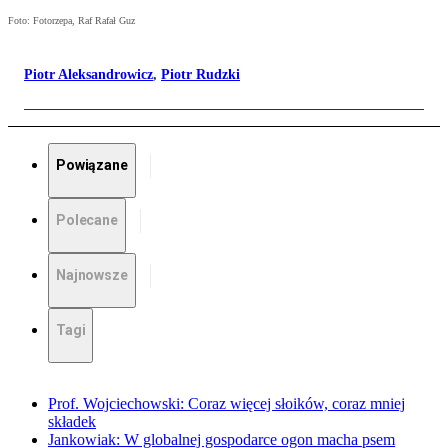
Foto: Fotorzepa, Raf Rafał Guz
Piotr Aleksandrowicz
,
Piotr Rudzki
Powiązane
Polecane
Najnowsze
Tagi
Prof. Wojciechowski: Coraz więcej słoików, coraz mniej
składek
Jankowiak: W globalnej gospodarce ogon macha psem