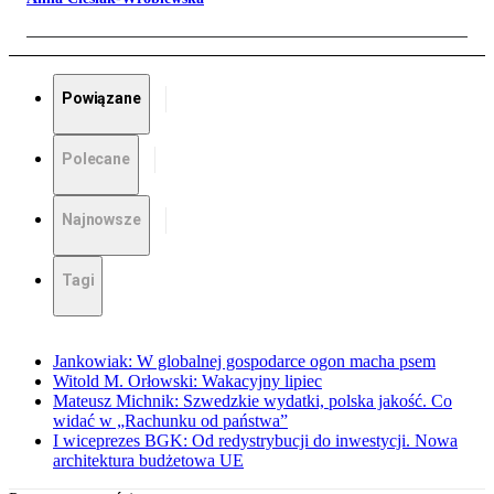
Powiązane
Polecane
Najnowsze
Tagi
Jankowiak: W globalnej gospodarce ogon macha psem
Witold M. Orłowski: Wakacyjny lipiec
Mateusz Michnik: Szwedzkie wydatki, polska jakość. Co
widać w „Rachunku od państwa”
I wiceprezes BGK: Od redystrybucji do inwestycji. Nowa
architektura budżetowa UE