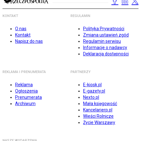
KONTAKT
REGULAMIN
O nas
Polityka Prywatności
Kontakt
Zmiana ustawień zgód
Napisz do nas
Regulamin serwisu
Informacje o nadawcy
Deklaracja dostępności
REKLAMA I PRENUMERATA
PARTNERZY
Reklama
E-kiosk.pl
Ogłoszenia
E-gazety.pl
Prenumerata
Nexto.pl
Archiwum
Mała księgowość
Kancelarierp.pl
Wieści Rolnicze
Życie Warszawy
NASZE WYDARZENIA