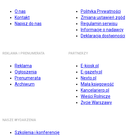
O nas
Polityka Prywatności
Kontakt
Zmiana ustawień zgód
Napisz do nas
Regulamin serwisu
Informacje o nadawcy
Deklaracja dostępności
REKLAMA I PRENUMERATA
PARTNERZY
Reklama
E-kiosk.pl
Ogłoszenia
E-gazety.pl
Prenumerata
Nexto.pl
Archiwum
Mała księgowość
Kancelarierp.pl
Wieści Rolnicze
Życie Warszawy
NASZE WYDARZENIA
Szkolenia i konferencje