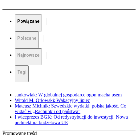
Powiązane
Polecane
Najnowsze
Tagi
Jankowiak: W globalnej gospodarce ogon macha psem
Witold M. Orłowski: Wakacyjny lipiec
Mateusz Michnik: Szwedzkie wydatki, polska jakość. Co
widać w „Rachunku od państwa”
I wiceprezes BGK: Od redystrybucji do inwestycji. Nowa
architektura budżetowa UE
Promowane treści