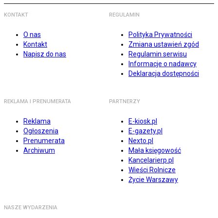
KONTAKT
REGULAMIN
O nas
Polityka Prywatności
Kontakt
Zmiana ustawień zgód
Napisz do nas
Regulamin serwisu
Informacje o nadawcy
Deklaracja dostępności
REKLAMA I PRENUMERATA
PARTNERZY
Reklama
E-kiosk.pl
Ogłoszenia
E-gazety.pl
Prenumerata
Nexto.pl
Archiwum
Mała księgowość
Kancelarierp.pl
Wieści Rolnicze
Życie Warszawy
NASZE WYDARZENIA