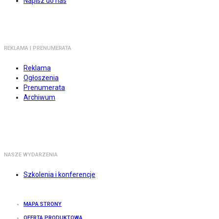
Napisz do nas
REKLAMA I PRENUMERATA
Reklama
Ogłoszenia
Prenumerata
Archiwum
NASZE WYDARZENIA
Szkolenia i konferencje
MAPA STRONY
OFERTA PRODUKTOWA