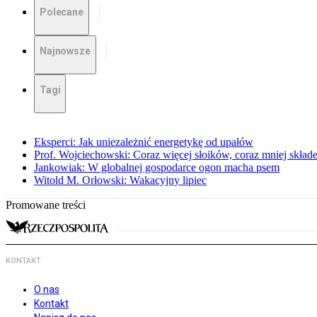
Polecane
Najnowsze
Tagi
Eksperci: Jak uniezależnić energetykę od upałów
Prof. Wojciechowski: Coraz więcej słoików, coraz mniej skład
Jankowiak: W globalnej gospodarce ogon macha psem
Witold M. Orłowski: Wakacyjny lipiec
Promowane treści
KONTAKT
O nas
Kontakt