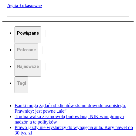
Agata Łukaszewicz
Powiązane
Polecane
Najnowsze
Tagi
Banki mogą żądać od klientów skanu dowodu osobistego.
Prawnicy: jest pewne „ale”
Trudna walka z samowolą budowlaną. NIK wini gminy i
nadzór, a te polityków
Prawo jazdy nie wystarczy do wynajęcia auta. Kary nawet do
30 tys. zł