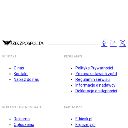
KONTAKT
REGULAMIN
O nas
Polityka Prywatności
Kontakt
Zmiana ustawień zgód
Napisz do nas
Regulamin serwisu
Informacje o nadawcy
Deklaracja dostępności
REKLAMA I PRENUMERATA
PARTNERZY
Reklama
E-kiosk.pl
Ogłoszenia
E-gazety.pl