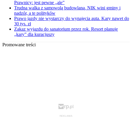
Prawnicy: jest pewne „ale”
Trudna walka z samowolą budowlaną. NIK wini gminy i
nadzór, a te polityków
Prawo jazdy nie wystarczy do wynajęcia auta. Kary nawet do
30 tys. zł
Zakaz wyjazdu do sanatorium przez rok. Resort planuje
„kary” dla kuracjuszy
Promowane treści