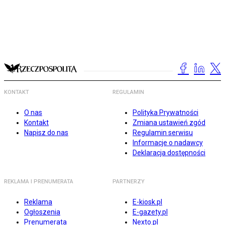
KONTAKT
REGULAMIN
O nas
Polityka Prywatności
Kontakt
Zmiana ustawień zgód
Napisz do nas
Regulamin serwisu
Informacje o nadawcy
Deklaracja dostępności
REKLAMA I PRENUMERATA
PARTNERZY
Reklama
E-kiosk.pl
Ogłoszenia
E-gazety.pl
Prenumerata
Nexto.pl