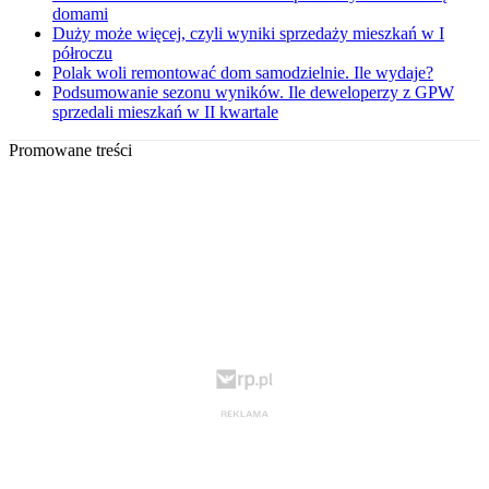
domami
Duży może więcej, czyli wyniki sprzedaży mieszkań w I
półroczu
Polak woli remontować dom samodzielnie. Ile wydaje?
Podsumowanie sezonu wyników. Ile deweloperzy z GPW
sprzedali mieszkań w II kwartale
Promowane treści