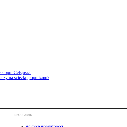
stopni Celsjusza
oczy na ścieżkę populizmu?
REGULAMIN
Polityka Prywatności