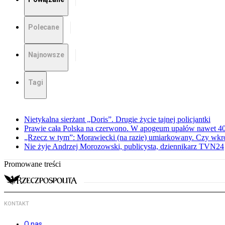
Polecane
Najnowsze
Tagi
Nietykalna sierżant „Doris”. Drugie życie tajnej policjantki
Prawie cała Polska na czerwono. W apogeum upałów nawet 40 
„Rzecz w tym”: Morawiecki (na razie) umiarkowany. Czy wkr
Nie żyje Andrzej Morozowski, publicysta, dziennikarz TVN24
Promowane treści
KONTAKT
O nas