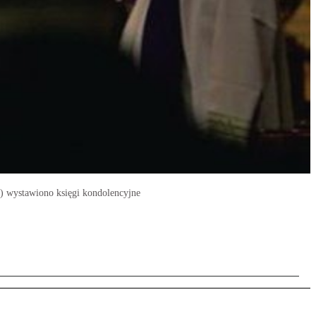
u) wystawiono księgi kondolencyjne