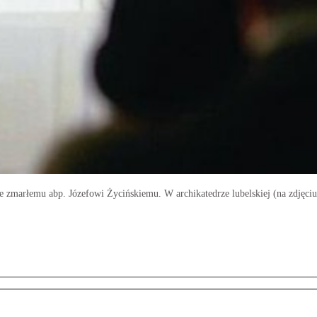
 zmarłemu abp. Józefowi Życińskiemu. W archikatedrze lubelskiej (na zdjęci