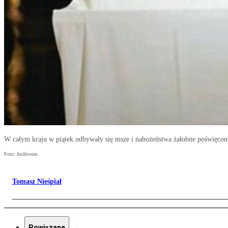
W całym kraju w piątek odbywały się msze i nabożeństwa żałobne poświęcone
Foto: Archiwum
Tomasz Nieśpiał
Powiązane