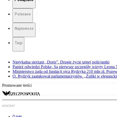
Polecane
Najnowsze
Tagi
Nietykalna sierżant „Doris”. Drugie życie tajnej policjantki
Papież odwiedzi Polskę. Są pierwsze szczegóły wizyty Leona
Ministerstwo żąda od fundacji ojca Rydzyka 210 mln zł. Poze
O. Rydzyk zaatakował parlamentarzystów. „Żuliki w eleganck
Promowane treści
KONTAKT
O nas