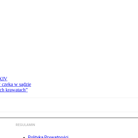
 XIV
w czeka w sądzie
ich krawatach”
REGULAMIN
Polityka Prywatności