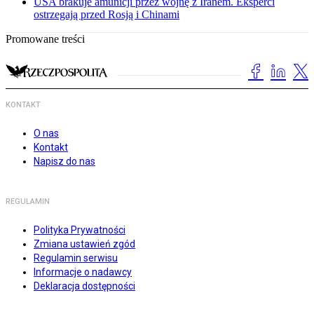
USA brakuje amunicji przez wojnę z Iranem. Eksperci
ostrzegają przed Rosją i Chinami
Promowane treści
KONTAKT
O nas
Kontakt
Napisz do nas
REGULAMIN
Polityka Prywatności
Zmiana ustawień zgód
Regulamin serwisu
Informacje o nadawcy
Deklaracja dostępności