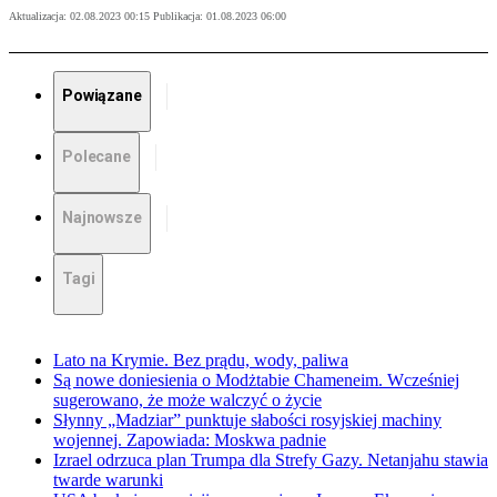
Aktualizacja:
02.08.2023 00:15
Publikacja:
01.08.2023 06:00
Powiązane
Polecane
Najnowsze
Tagi
Lato na Krymie. Bez prądu, wody, paliwa
Są nowe doniesienia o Modżtabie Chameneim. Wcześniej
sugerowano, że może walczyć o życie
Słynny „Madziar” punktuje słabości rosyjskiej machiny
wojennej. Zapowiada: Moskwa padnie
Izrael odrzuca plan Trumpa dla Strefy Gazy. Netanjahu stawia
twarde warunki