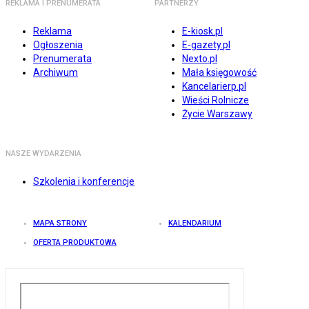
REKLAMA I PRENUMERATA
PARTNERZY
Reklama
E-kiosk.pl
Ogłoszenia
E-gazety.pl
Prenumerata
Nexto.pl
Archiwum
Mała księgowość
Kancelarierp.pl
Wieści Rolnicze
Życie Warszawy
NASZE WYDARZENIA
Szkolenia i konferencje
MAPA STRONY
KALENDARIUM
OFERTA PRODUKTOWA