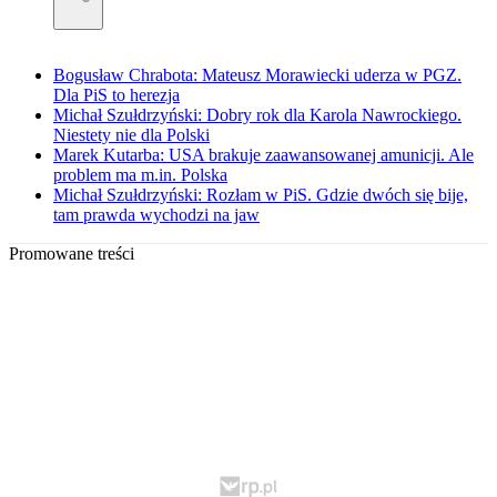
Bogusław Chrabota: Mateusz Morawiecki uderza w PGZ.
Dla PiS to herezja
Michał Szułdrzyński: Dobry rok dla Karola Nawrockiego.
Niestety nie dla Polski
Marek Kutarba: USA brakuje zaawansowanej amunicji. Ale
problem ma m.in. Polska
Michał Szułdrzyński: Rozłam w PiS. Gdzie dwóch się bije,
tam prawda wychodzi na jaw
Promowane treści