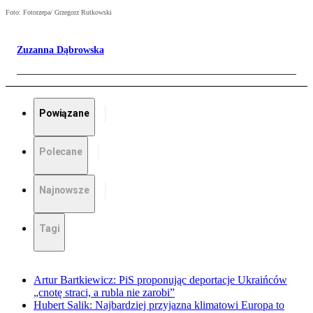
Foto: Fotorzepa/ Grzegorz Rutkowski
Zuzanna Dąbrowska
Powiązane
Polecane
Najnowsze
Tagi
Artur Bartkiewicz: PiS proponując deportacje Ukraińców
„cnotę straci, a rubla nie zarobi”
Hubert Salik: Najbardziej przyjazna klimatowi Europa to