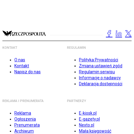
KONTAKT
REGULAMIN
O nas
Polityka Prywatności
Kontakt
Zmiana ustawień zgód
Napisz do nas
Regulamin serwisu
Informacje o nadawcy
Deklaracja dostępności
REKLAMA I PRENUMERATA
PARTNERZY
Reklama
E-kiosk.pl
Ogłoszenia
E-gazety.pl
Prenumerata
Nexto.pl
Archiwum
Mała księgowość