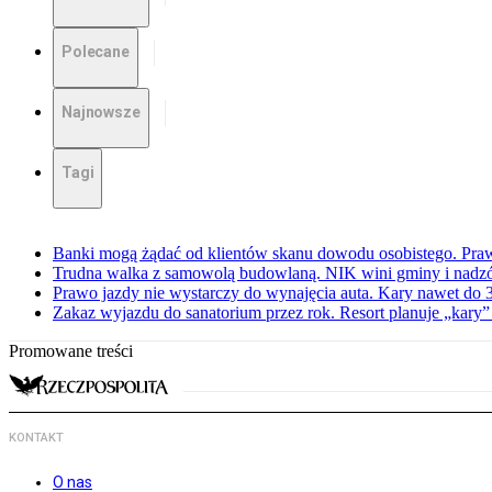
Polecane
Najnowsze
Tagi
Banki mogą żądać od klientów skanu dowodu osobistego. Praw
Trudna walka z samowolą budowlaną. NIK wini gminy i nadzór
Prawo jazdy nie wystarczy do wynajęcia auta. Kary nawet do 30
Zakaz wyjazdu do sanatorium przez rok. Resort planuje „kary”
Promowane treści
KONTAKT
O nas