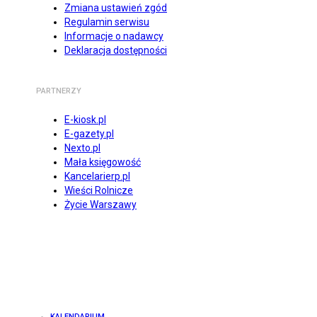
Zmiana ustawień zgód
Regulamin serwisu
Informacje o nadawcy
Deklaracja dostępności
PARTNERZY
E-kiosk.pl
E-gazety.pl
Nexto.pl
Mała księgowość
Kancelarierp.pl
Wieści Rolnicze
Życie Warszawy
KALENDARIUM