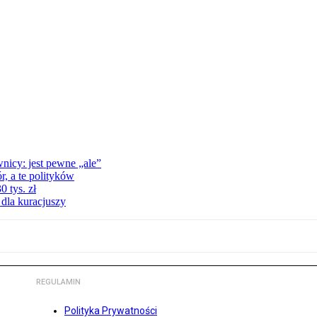
nicy: jest pewne „ale”
, a te polityków
 tys. zł
 dla kuracjuszy
REGULAMIN
Polityka Prywatności