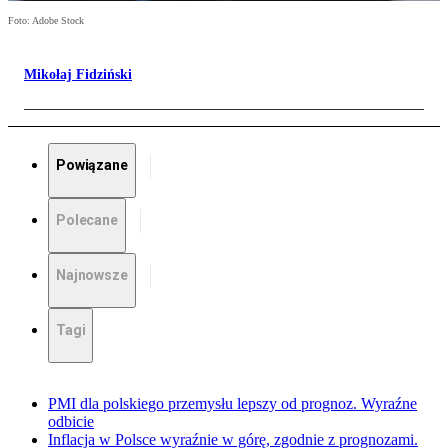
Foto: Adobe Stock
Mikołaj Fidziński
Powiązane
Polecane
Najnowsze
Tagi
PMI dla polskiego przemysłu lepszy od prognoz. Wyraźne
odbicie
Inflacja w Polsce wyraźnie w górę, zgodnie z prognozami.