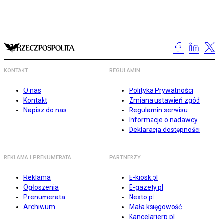
KONTAKT
REGULAMIN
O nas
Polityka Prywatności
Kontakt
Zmiana ustawień zgód
Napisz do nas
Regulamin serwisu
Informacje o nadawcy
Deklaracja dostępności
REKLAMA I PRENUMERATA
PARTNERZY
Reklama
E-kiosk.pl
Ogłoszenia
E-gazety.pl
Prenumerata
Nexto.pl
Archiwum
Mała księgowość
Kancelarierp.pl