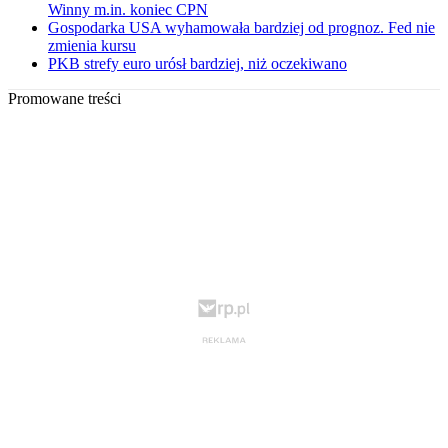
Winny m.in. koniec CPN
Gospodarka USA wyhamowała bardziej od prognoz. Fed nie
zmienia kursu
PKB strefy euro urósł bardziej, niż oczekiwano
Promowane treści