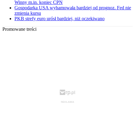
Winny m.in. koniec CPN
Gospodarka USA wyhamowała bardziej od prognoz. Fed nie
zmienia kursu
PKB strefy euro urósł bardziej, niż oczekiwano
Promowane treści