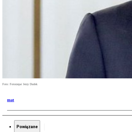
Foto: Fotorzepa/ Jerzy Dudek
mat
Powiązane