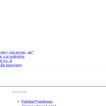
nicy: jest pewne „ale”
, a te polityków
 tys. zł
 dla kuracjuszy
REGULAMIN
Polityka Prywatności