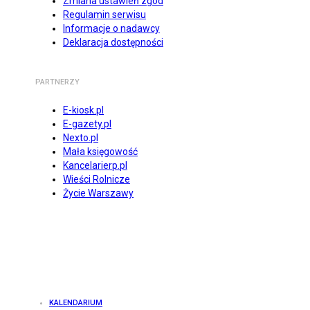
Zmiana ustawień zgód
Regulamin serwisu
Informacje o nadawcy
Deklaracja dostępności
PARTNERZY
E-kiosk.pl
E-gazety.pl
Nexto.pl
Mała księgowość
Kancelarierp.pl
Wieści Rolnicze
Życie Warszawy
KALENDARIUM