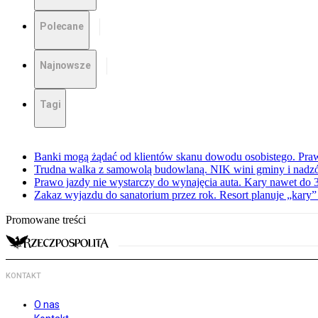
Polecane
Najnowsze
Tagi
Banki mogą żądać od klientów skanu dowodu osobistego. Praw
Trudna walka z samowolą budowlaną. NIK wini gminy i nadzór
Prawo jazdy nie wystarczy do wynajęcia auta. Kary nawet do 30
Zakaz wyjazdu do sanatorium przez rok. Resort planuje „kary”
Promowane treści
KONTAKT
O nas