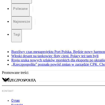
Polecane
Najnowsze
Tagi
Burzliwy czas megaprojektu Port Polska. Będzie nowy harmo
Włoski desant na tankowiec floty cieni. Polacy też tam byli
Rosja szuka nowych szlaków morskich dla eksportu po ukraińs
„Rzeczpospolita” poznała powód zmian w zarządzie CPK. Chod
Promowane treści
KONTAKT
O nas