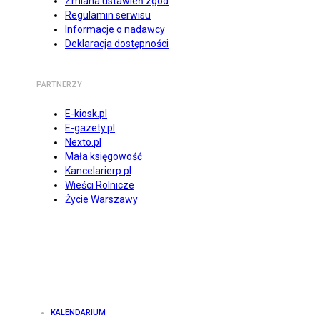
Zmiana ustawień zgód
Regulamin serwisu
Informacje o nadawcy
Deklaracja dostępności
PARTNERZY
E-kiosk.pl
E-gazety.pl
Nexto.pl
Mała księgowość
Kancelarierp.pl
Wieści Rolnicze
Życie Warszawy
KALENDARIUM