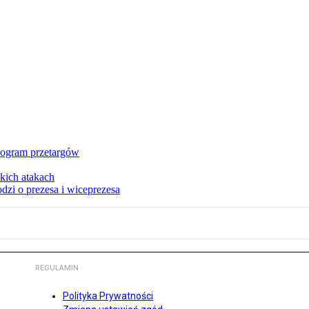
nogram przetargów
kich atakach
zi o prezesa i wiceprezesa
REGULAMIN
Polityka Prywatności