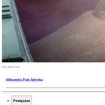
Foto: Adobe Stock
Aleksandra Ptak-Iglewska
Powiązane