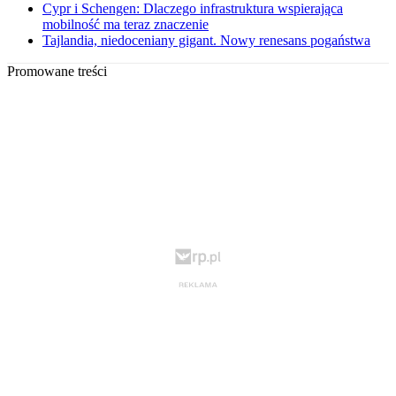
Cypr i Schengen: Dlaczego infrastruktura wspierająca
mobilność ma teraz znaczenie
Tajlandia, niedoceniany gigant. Nowy renesans pogaństwa
Promowane treści