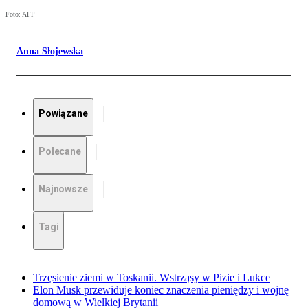
Foto: AFP
Anna Słojewska
Powiązane
Polecane
Najnowsze
Tagi
Trzęsienie ziemi w Toskanii. Wstrząsy w Pizie i Lukce
Elon Musk przewiduje koniec znaczenia pieniędzy i wojnę
domową w Wielkiej Brytanii