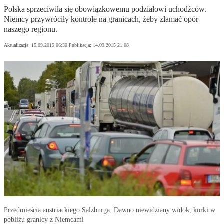
Polska sprzeciwiła się obowiązkowemu podziałowi uchodźców.
Niemcy przywróciły kontrole na granicach, żeby złamać opór
naszego regionu.
Aktualizacja:
15.09.2015 06:30
Publikacja:
14.09.2015 21:08
Przedmieścia austriackiego Salzburga. Dawno niewidziany widok, korki w
pobliżu granicy z Niemcami