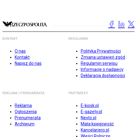
KONTAKT
REGULAMIN
O nas
Polityka Prywatności
Kontakt
Zmiana ustawień zgód
Napisz do nas
Regulamin serwisu
Informacje o nadawcy
Deklaracja dostępności
REKLAMA I PRENUMERATA
PARTNERZY
Reklama
E-kiosk.pl
Ogłoszenia
E-gazety.pl
Prenumerata
Nexto.pl
Archiwum
Mała księgowość
Kancelarierp.pl
Wieści Rolnicze