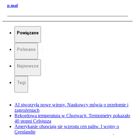
p.mal
Powiązane
Polecane
Najnowsze
Tagi
AI stworzyła nowe wirusy. Naukowcy mówią o przełomie i
zagrożeniach
Rekordowa temperatura w Chorwacji. Termometry pokazało
40 stopni Celsjusza
Amerykanie obawiają się wzrostu cen paliw. I wojny o
Grenlandię