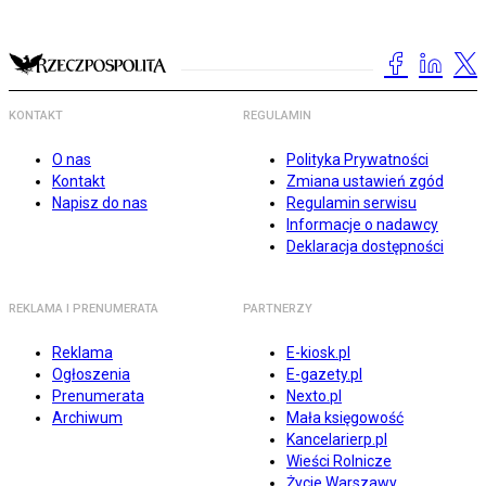
KONTAKT
REGULAMIN
O nas
Polityka Prywatności
Kontakt
Zmiana ustawień zgód
Napisz do nas
Regulamin serwisu
Informacje o nadawcy
Deklaracja dostępności
REKLAMA I PRENUMERATA
PARTNERZY
Reklama
E-kiosk.pl
Ogłoszenia
E-gazety.pl
Prenumerata
Nexto.pl
Archiwum
Mała księgowość
Kancelarierp.pl
Wieści Rolnicze
Życie Warszawy