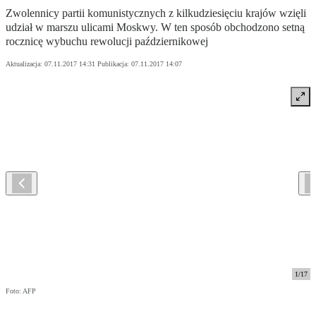
Zwolennicy partii komunistycznych z kilkudziesięciu krajów wzięli
udział w marszu ulicami Moskwy. W ten sposób obchodzono setną
rocznicę wybuchu rewolucji październikowej
Aktualizacja:
07.11.2017 14:31
Publikacja:
07.11.2017 14:07
1
/
17
Foto: AFP