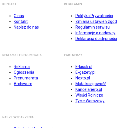
KONTAKT
REGULAMIN
O nas
Polityka Prywatności
Kontakt
Zmiana ustawień zgód
Napisz do nas
Regulamin serwisu
Informacje o nadawcy
Deklaracja dostępności
REKLAMA I PRENUMERATA
PARTNERZY
Reklama
E-kiosk.pl
Ogłoszenia
E-gazety.pl
Prenumerata
Nexto.pl
Archiwum
Mała księgowość
Kancelarierp.pl
Wieści Rolnicze
Życie Warszawy
NASZE WYDARZENIA