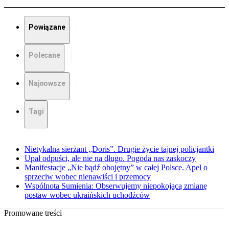
Powiązane
Polecane
Najnowsze
Tagi
Nietykalna sierżant „Doris”. Drugie życie tajnej policjantki
Upał odpuści, ale nie na długo. Pogoda nas zaskoczy
Manifestacje „Nie bądź obojętny” w całej Polsce. Apel o
sprzeciw wobec nienawiści i przemocy
Wspólnota Sumienia: Obserwujemy niepokojącą zmianę
postaw wobec ukraińskich uchodźców
Promowane treści