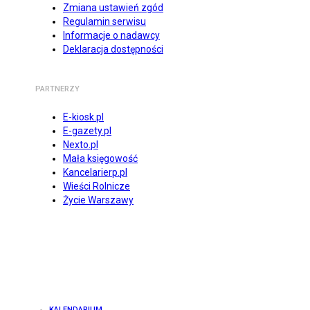
Zmiana ustawień zgód
Regulamin serwisu
Informacje o nadawcy
Deklaracja dostępności
PARTNERZY
E-kiosk.pl
E-gazety.pl
Nexto.pl
Mała księgowość
Kancelarierp.pl
Wieści Rolnicze
Życie Warszawy
KALENDARIUM