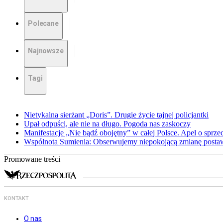
Polecane
Najnowsze
Tagi
Nietykalna sierżant „Doris”. Drugie życie tajnej policjantki
Upał odpuści, ale nie na długo. Pogoda nas zaskoczy
Manifestacje „Nie bądź obojętny” w całej Polsce. Apel o sprz
Wspólnota Sumienia: Obserwujemy niepokojącą zmianę posta
Promowane treści
KONTAKT
O nas