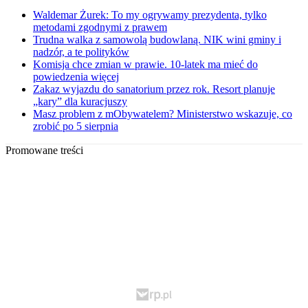
Waldemar Żurek: To my ogrywamy prezydenta, tylko
metodami zgodnymi z prawem
Trudna walka z samowolą budowlaną. NIK wini gminy i
nadzór, a te polityków
Komisja chce zmian w prawie. 10-latek ma mieć do
powiedzenia więcej
Zakaz wyjazdu do sanatorium przez rok. Resort planuje
„kary” dla kuracjuszy
Masz problem z mObywatelem? Ministerstwo wskazuje, co
zrobić po 5 sierpnia
Promowane treści