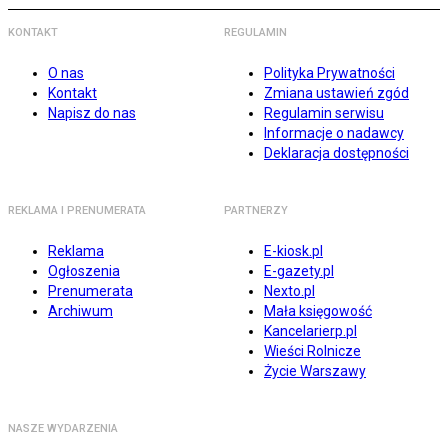
KONTAKT
REGULAMIN
O nas
Polityka Prywatności
Kontakt
Zmiana ustawień zgód
Napisz do nas
Regulamin serwisu
Informacje o nadawcy
Deklaracja dostępności
REKLAMA I PRENUMERATA
PARTNERZY
Reklama
E-kiosk.pl
Ogłoszenia
E-gazety.pl
Prenumerata
Nexto.pl
Archiwum
Mała księgowość
Kancelarierp.pl
Wieści Rolnicze
Życie Warszawy
NASZE WYDARZENIA