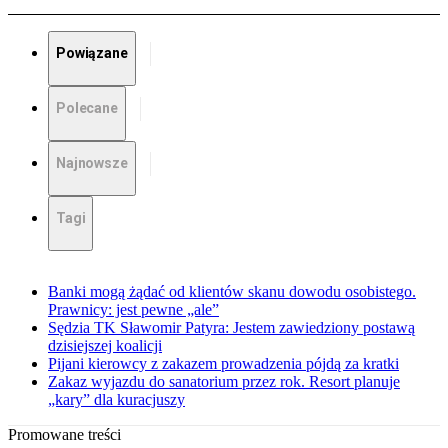
Powiązane
Polecane
Najnowsze
Tagi
Banki mogą żądać od klientów skanu dowodu osobistego.
Prawnicy: jest pewne „ale”
Sędzia TK Sławomir Patyra: Jestem zawiedziony postawą
dzisiejszej koalicji
Pijani kierowcy z zakazem prowadzenia pójdą za kratki
Zakaz wyjazdu do sanatorium przez rok. Resort planuje
„kary” dla kuracjuszy
Promowane treści