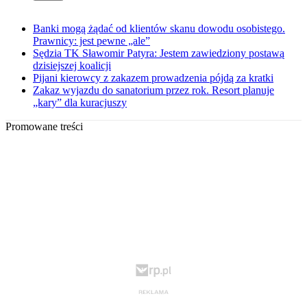
Banki mogą żądać od klientów skanu dowodu osobistego.
Prawnicy: jest pewne „ale”
Sędzia TK Sławomir Patyra: Jestem zawiedziony postawą
dzisiejszej koalicji
Pijani kierowcy z zakazem prowadzenia pójdą za kratki
Zakaz wyjazdu do sanatorium przez rok. Resort planuje
„kary” dla kuracjuszy
Promowane treści