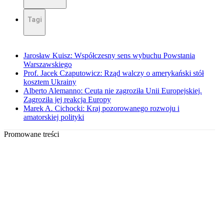
Tagi
Jarosław Kuisz: Współczesny sens wybuchu Powstania
Warszawskiego
Prof. Jacek Czaputowicz: Rząd walczy o amerykański stół
kosztem Ukrainy
Alberto Alemanno: Ceuta nie zagroziła Unii Europejskiej.
Zagroziła jej reakcja Europy
Marek A. Cichocki: Kraj pozorowanego rozwoju i
amatorskiej polityki
Promowane treści