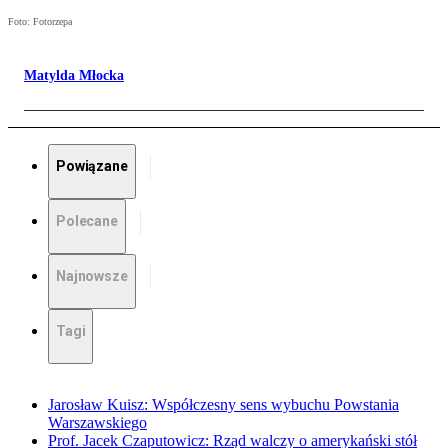
Foto: Fotorzepa
Matylda Młocka
Powiązane
Polecane
Najnowsze
Tagi
Jarosław Kuisz: Współczesny sens wybuchu Powstania
Warszawskiego
Prof. Jacek Czaputowicz: Rząd walczy o amerykański stół