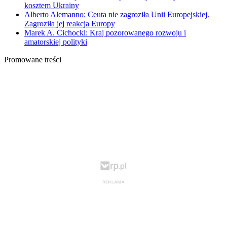
kosztem Ukrainy
Alberto Alemanno: Ceuta nie zagroziła Unii Europejskiej.
Zagroziła jej reakcja Europy
Marek A. Cichocki: Kraj pozorowanego rozwoju i
amatorskiej polityki
Promowane treści