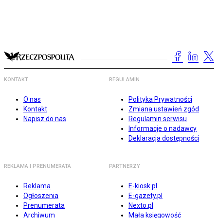
KONTAKT
REGULAMIN
O nas
Polityka Prywatności
Kontakt
Zmiana ustawień zgód
Napisz do nas
Regulamin serwisu
Informacje o nadawcy
Deklaracja dostępności
REKLAMA I PRENUMERATA
PARTNERZY
Reklama
E-kiosk.pl
Ogłoszenia
E-gazety.pl
Prenumerata
Nexto.pl
Archiwum
Mała księgowość