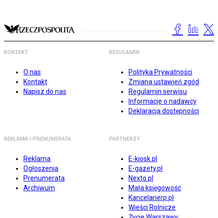
KONTAKT
REGULAMIN
O nas
Polityka Prywatności
Kontakt
Zmiana ustawień zgód
Napisz do nas
Regulamin serwisu
Informacje o nadawcy
Deklaracja dostępności
REKLAMA I PRENUMERATA
PARTNERZY
Reklama
E-kiosk.pl
Ogłoszenia
E-gazety.pl
Prenumerata
Nexto.pl
Archiwum
Mała księgowość
Kancelarierp.pl
Wieści Rolnicze
Życie Warszawy