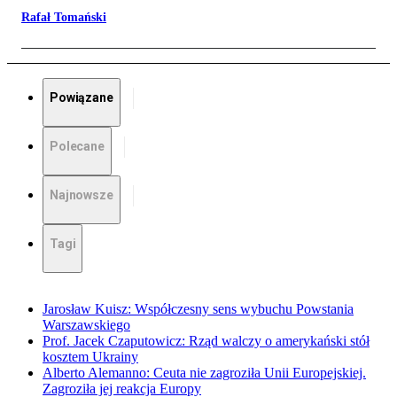
Rafał Tomański
Powiązane
Polecane
Najnowsze
Tagi
Jarosław Kuisz: Współczesny sens wybuchu Powstania
Warszawskiego
Prof. Jacek Czaputowicz: Rząd walczy o amerykański stół
kosztem Ukrainy
Alberto Alemanno: Ceuta nie zagroziła Unii Europejskiej.
Zagroziła jej reakcja Europy