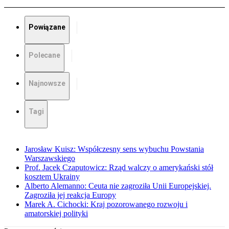
Powiązane
Polecane
Najnowsze
Tagi
Jarosław Kuisz: Współczesny sens wybuchu Powstania
Warszawskiego
Prof. Jacek Czaputowicz: Rząd walczy o amerykański stół
kosztem Ukrainy
Alberto Alemanno: Ceuta nie zagroziła Unii Europejskiej.
Zagroziła jej reakcja Europy
Marek A. Cichocki: Kraj pozorowanego rozwoju i
amatorskiej polityki