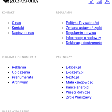
KONTAKT
REGULAMIN
O nas
Polityka Prywatności
Kontakt
Zmiana ustawień zgód
Napisz do nas
Regulamin serwisu
Informacje o nadawcy
Deklaracja dostępności
REKLAMA I PRENUMERATA
PARTNERZY
Reklama
E-kiosk.pl
Ogłoszenia
E-gazety.pl
Prenumerata
Nexto.pl
Archiwum
Mała księgowość
Kancelarierp.pl
Wieści Rolnicze
Życie Warszawy
NASZE WYDARZENIA