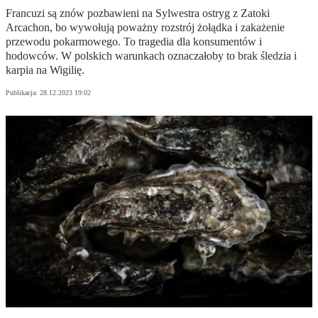
Francuzi są znów pozbawieni na Sylwestra ostryg z Zatoki
Arcachon, bo wywołują poważny rozstrój żołądka i zakażenie
przewodu pokarmowego. To tragedia dla konsumentów i
hodowców. W polskich warunkach oznaczałoby to brak śledzia i
karpia na Wigilię.
Publikacja:
28.12.2023 19:02