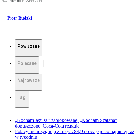
Foto: PHILIPPE LOPEZ / AFP
Piotr Rudzki
Powiązane
Polecane
Najnowsze
Tagi
„Kocham Jezusa” zablokowane, „Kocham Szatana”
dopuszczone. Coca-Cola reaguje
Polacy nie rezygnują z mięsa. 84,9 proc. je je co najmniej raz
w tygodniu