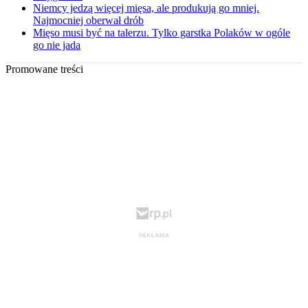
Niemcy jedzą więcej mięsa, ale produkują go mniej.
Najmocniej oberwał drób
Mięso musi być na talerzu. Tylko garstka Polaków w ogóle
go nie jada
Promowane treści