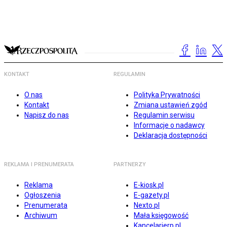
KONTAKT
REGULAMIN
O nas
Polityka Prywatności
Kontakt
Zmiana ustawień zgód
Napisz do nas
Regulamin serwisu
Informacje o nadawcy
Deklaracja dostępności
REKLAMA I PRENUMERATA
PARTNERZY
Reklama
E-kiosk.pl
Ogłoszenia
E-gazety.pl
Prenumerata
Nexto.pl
Archiwum
Mała księgowość
Kancelarierp.pl