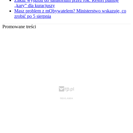
Zakaz wyjazdu do sanatorium przez rok. Resort planuje
„kary” dla kuracjuszy
Masz problem z mObywatelem? Ministerstwo wskazuje, co
zrobić po 5 sierpnia
Promowane treści