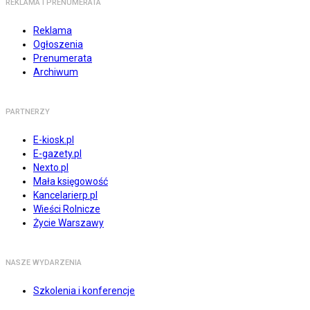
REKLAMA I PRENUMERATA
Reklama
Ogłoszenia
Prenumerata
Archiwum
PARTNERZY
E-kiosk.pl
E-gazety.pl
Nexto.pl
Mała księgowość
Kancelarierp.pl
Wieści Rolnicze
Życie Warszawy
NASZE WYDARZENIA
Szkolenia i konferencje