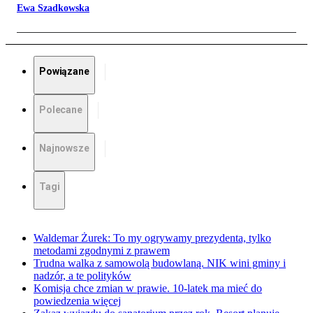
Ewa Szadkowska
Powiązane
Polecane
Najnowsze
Tagi
Waldemar Żurek: To my ogrywamy prezydenta, tylko
metodami zgodnymi z prawem
Trudna walka z samowolą budowlaną. NIK wini gminy i
nadzór, a te polityków
Komisja chce zmian w prawie. 10-latek ma mieć do
powiedzenia więcej