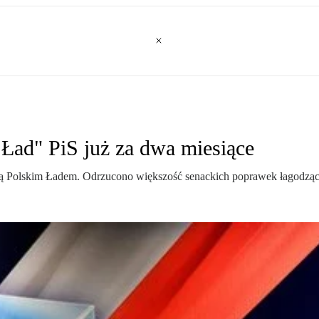
 Ład" PiS już za dwa miesiące
ą Polskim Ładem. Odrzucono większość senackich poprawek łagodzący