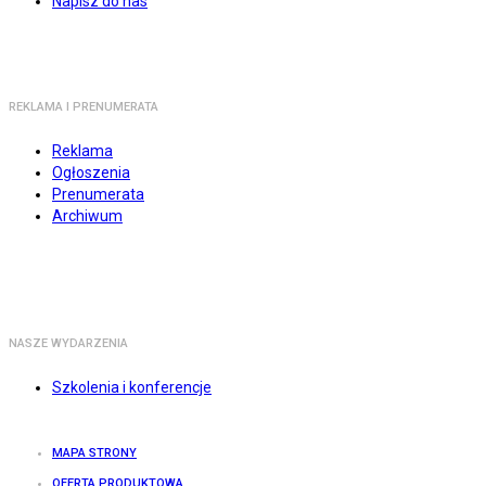
Napisz do nas
REKLAMA I PRENUMERATA
Reklama
Ogłoszenia
Prenumerata
Archiwum
NASZE WYDARZENIA
Szkolenia i konferencje
MAPA STRONY
OFERTA PRODUKTOWA