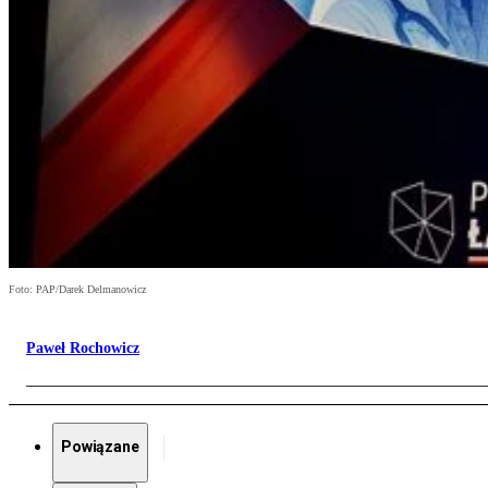
Foto: PAP/Darek Delmanowicz
Paweł Rochowicz
Powiązane