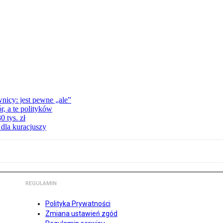
nicy: jest pewne „ale”
, a te polityków
 tys. zł
 dla kuracjuszy
REGULAMIN
Polityka Prywatności
Zmiana ustawień zgód