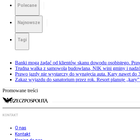
Polecane
Najnowsze
Tagi
Banki mogą żądać od klientów skanu dowodu osobistego. Praw
Trudna walka z samowolą budowlaną. NIK wini gminy i nadzór
Prawo jazdy nie wystarczy do wynajęcia auta. Kary nawet do 30
Zakaz wyjazdu do sanatorium przez rok. Resort planuje „kary”
Promowane treści
KONTAKT
O nas
Kontakt