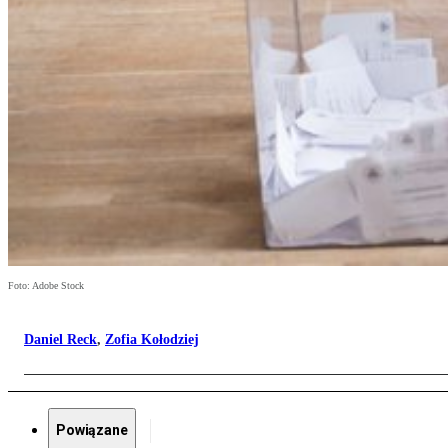
Foto: Adobe Stock
Daniel Reck
,
Zofia Kołodziej
Powiązane