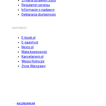
Zmiana ustawień zgód
Regulamin serwisu
Informacje o nadawcy
Deklaracja dostępności
PARTNERZY
E-kiosk.pl
E-gazety.pl
Nexto.pl
Mała księgowość
Kancelarierp.pl
Wieści Rolnicze
Życie Warszawy
KALENDARIUM