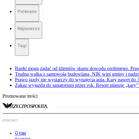
Polecane
Najnowsze
Tagi
Banki mogą żądać od klientów skanu dowodu osobistego. Praw
Trudna walka z samowolą budowlaną. NIK wini gminy i nadzór
Prawo jazdy nie wystarczy do wynajęcia auta. Kary nawet do 30
Zakaz wyjazdu do sanatorium przez rok. Resort planuje „kary”
Promowane treści
KONTAKT
O nas