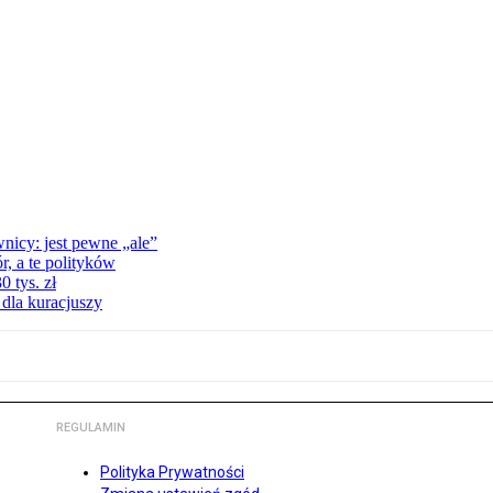
nicy: jest pewne „ale”
, a te polityków
 tys. zł
 dla kuracjuszy
REGULAMIN
Polityka Prywatności