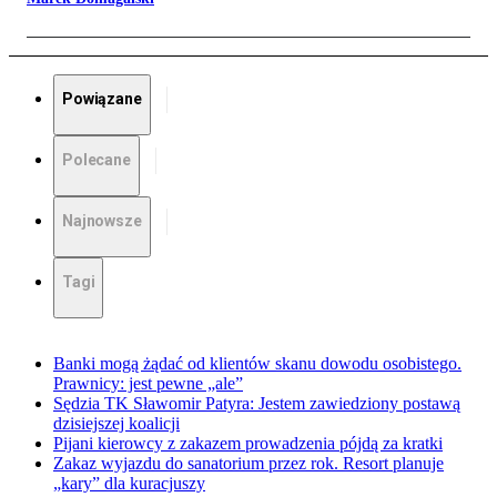
Powiązane
Polecane
Najnowsze
Tagi
Banki mogą żądać od klientów skanu dowodu osobistego.
Prawnicy: jest pewne „ale”
Sędzia TK Sławomir Patyra: Jestem zawiedziony postawą
dzisiejszej koalicji
Pijani kierowcy z zakazem prowadzenia pójdą za kratki
Zakaz wyjazdu do sanatorium przez rok. Resort planuje
„kary” dla kuracjuszy