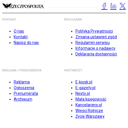
KONTAKT
REGULAMIN
O nas
Polityka Prywatności
Kontakt
Zmiana ustawień zgód
Napisz do nas
Regulamin serwisu
Informacje o nadawcy
Deklaracja dostępności
REKLAMA I PRENUMERATA
PARTNERZY
Reklama
E-kiosk.pl
Ogłoszenia
E-gazety.pl
Prenumerata
Nexto.pl
Archiwum
Mała księgowość
Kancelarierp.pl
Wieści Rolnicze
Życie Warszawy